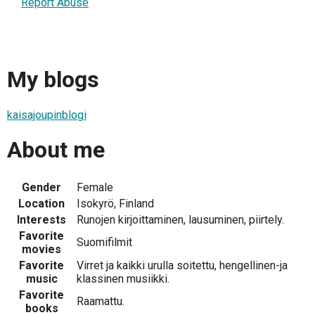
Report Abuse
My blogs
kaisajoupinblogi
About me
Gender
Female
Location
Isokyrö, Finland
Interests
Runojen kirjoittaminen, lausuminen, piirtely.
Favorite
Suomifilmit
movies
Favorite
Virret ja kaikki urulla soitettu, hengellinen-ja
music
klassinen musiikki.
Favorite
Raamattu.
books