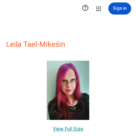

Sign in
Leila Tael-Mikešin
View Full Size