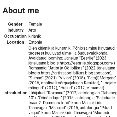
About me
Gender
Female
Industry
Arts
Occupation
kirjanik
Location
Estonia
Olen kirjanik ja kunstnik. Põhiosa minu kirjutatud
teostest kuuluvad ulme- ja õudusvaldkonda.
Avaldatud looming: Järjejutt "Eesriie" (2023
järjejutuna blogis https://eesriie.blogspot.com/)
Romaanid: "Artist ja Ööliblikas" (2022, järjejutuna
blogis https://artistjaooliblikas.blogspot.com),
"Silmad" (2021), "Vivian" (2018), "Fata(l)Morgana"
(2016, osaliselt võrguajakirjas Reaktor), "Loojate
mängud" (2012), "Hullud" (2012, e-raamat)
Introduction
Lühijutud: "Roxanne" (2012, antoloogias "Täheae
10"), "Öönõia laps" (2015, antoloogia "Saladuslik
tsaar 2: Duumioru lood" koos Maniakkide
Tänavaga), "Manajad" (2015, antoloogia "Pikad
varjud" koos Maniakkide Tänavaga) "Mustade