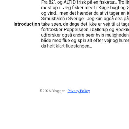
Fra 82´, og ALTID frisk på en fisketur... Trolli
mest op i.. Jeg fisker mest i Køge bugt og Ø
og vind... men det hænder da at vi tager en tu
Simrishamn i Sverige.. Jeg kan også ses på 
Introduction
take søen, de dage det ikke er vejr til at ta
fortrækker Poppelsøen i ballerup og Roskil
udforsker også andre søer hvis muligheden er
både med flue og spin alt efter vejr og humø
da helt klart fluestangen...
©2026 Blogger -
Privacy Policy