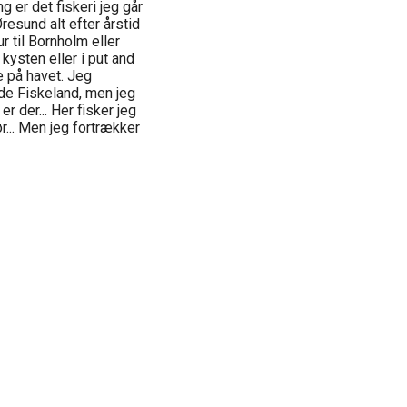
ng er det fiskeri jeg går
resund alt efter årstid
r til Bornholm eller
kysten eller i put and
ge på havet. Jeg
de Fiskeland, men jeg
 der... Her fisker jeg
r... Men jeg fortrækker