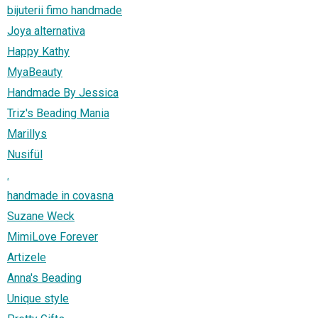
bijuterii fimo handmade
Joya alternativa
Happy Kathy
MyaBeauty
Handmade By Jessica
Triz's Beading Mania
Marillys
Nusifül
.
handmade in covasna
Suzane Weck
MimiLove Forever
Artizele
Anna's Beading
Unique style