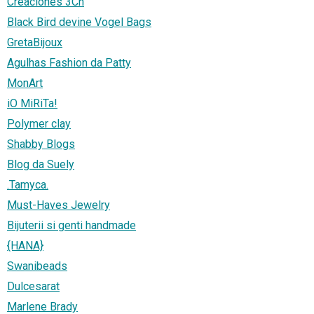
Creaciones 3Ch
Black Bird devine Vogel Bags
GretaBijoux
Agulhas Fashion da Patty
MonArt
iO MiRiTa!
Polymer clay
Shabby Blogs
Blog da Suely
.Tamyca.
Must-Haves Jewelry
Bijuterii si genti handmade
{HANA}
Swanibeads
Dulcesarat
Marlene Brady