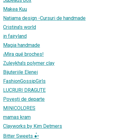
Jubeads box
Makea Kuu
Natiama design -Cursuri de handmade
Cristina's world
in fairyland
Magia handmade
¡Mira qué broches!
Zuleykha's polymer clay
Bijuteriile Elenei
FashionGossipGirls
LUCRURI DRAGUTE
Povești de departe
MINICOLORES
mamas kram
Clayworks by Kim Detmers
Bitter Sweets ●๋•