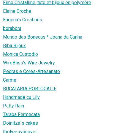
Fimo Cristalline, tuto et bijoux en polymère
Elaine Croche
Eugena's Creations
borabora
Mundo das Bonecas * Joana da Cunha
Biba Bijoux
Monica Custodio
WireBliss's Wire Jewelry
Pedras e Cores-Artesanato
Carme
BUCATARIA PORTOCALIE
Handmade cu Lily
Patty Rain
Taraba Fermecata
Doinitza`s cakes
Ibolya-gyöngyei