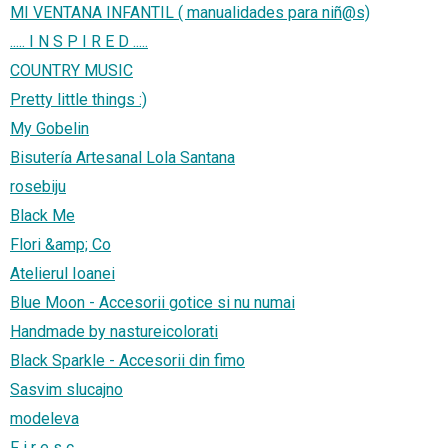
MI VENTANA INFANTIL ( manualidades para niñ@s)
..... I N S P I R E D .....
COUNTRY MUSIC
Pretty little things :)
My Gobelin
Bisutería Artesanal Lola Santana
rosebiju
Black Me
Flori &amp; Co
Atelierul Ioanei
Blue Moon - Accesorii gotice si nu numai
Handmade by nastureicolorati
Black Sparkle - Accesorii din fimo
Sasvim slucajno
modeleva
F i r e s c