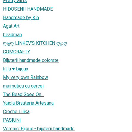
Pretty Gifts
HIDOSENII HANDMADE
Handmade by Kin
Agat Art
beadman
ღஐღ LINKEV'S KITCHEN ღஐღ
COMCRAFTY
Bijuterii handmade colorate
lil.lu ♥ bijoux
My very own Rainbow
maimutica cu cercei
The Bead Goes On...
Yaicla Bisuteria Artesana
Croche Lilika
PASIUNI
Veronic' Bijoux - bijuterii handmade