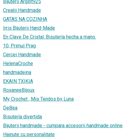
Bijuterii Argint925
Creatii Handmade
GATAS NA COZINHA
Irris Bijuterii Hand-Made
En Clave De Cristal. Bisutería hecha a mano.
10, Primul Prag
Cercei Handmade
HelenaCroche
handmadeina
EKAIN TXIKIA
RoxaneeBijoux
My Crochet , Mis Tejidos by Luna
DeBea
Bisutería divertida
Bijuterii handmade - cumpara accesorii handmade online
Hainute cu personalitate