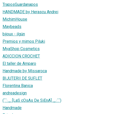
TraposGuardanapos
HANDMADE by Herascu Andrei
MichimHouse
Maybeads
bijoux - ilgün
Premios y mimos Piluki
MyaShop Cosmetics
ADICCION CROCHET
El taller de Amparo
Handmade by Missaroca
BIJUTERII DE SUFLET
Florentina Banica
andreadesign
(¯`·._.·[LaS cOsAs De SiEnA]·._.·´¯)
Handmade