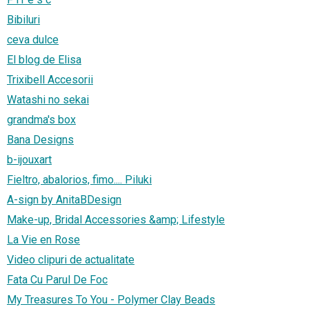
Bibiluri
ceva dulce
El blog de Elisa
Trixibell Accesorii
Watashi no sekai
grandma's box
Bana Designs
b-ijouxart
Fieltro, abalorios, fimo.... Piluki
A-sign by AnitaBDesign
Make-up, Bridal Accessories &amp; Lifestyle
La Vie en Rose
Video clipuri de actualitate
Fata Cu Parul De Foc
My Treasures To You - Polymer Clay Beads