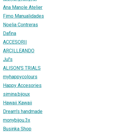
Ana Manole Atelier
Fimo Manualidades
Noelia Contreras
Dafina
ACCESORII
ARCILLEANDO
Jul's
ALISON'S TRIALS
myhappycolours
Happy Accesories
simina.bijoux
Hawaii Kawaii
Dream's handmade
monybijou.3x
Businka Shop