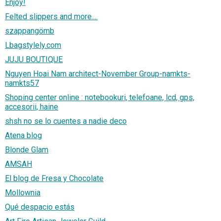
Enjoy!
Felted slippers and more....
szappangömb
Lbagstylely.com
JUJU BOUTIQUE
Nguyen Hoai Nam architect-November Group-namkts-
namkts57
Shoping center online : notebookuri, telefoane, lcd, gps,
accesorii, haine
shsh no se lo cuentes a nadie deco
Atena blog
Blonde Glam
AMSAH
El blog de Fresa y Chocolate
Mollownia
Qué despacio estás