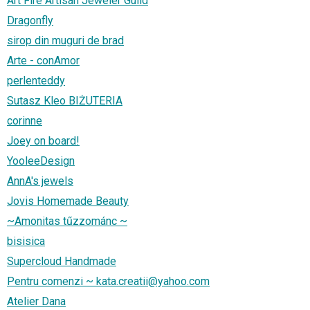
Art Fire Artisan Jeweler Guild
Dragonfly
sirop din muguri de brad
Arte - conAmor
perlenteddy
Sutasz Kleo BIŻUTERIA
corinne
Joey on board!
YooleeDesign
AnnA's jewels
Jovis Homemade Beauty
~Amonitas tűzzománc ~
bisisica
Supercloud Handmade
Pentru comenzi ~ kata.creatii@yahoo.com
Atelier Dana