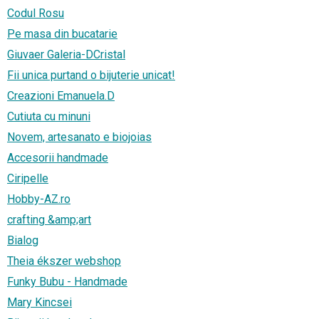
Codul Rosu
Pe masa din bucatarie
Giuvaer Galeria-DCristal
Fii unica purtand o bijuterie unicat!
Creazioni Emanuela.D
Cutiuta cu minuni
Novem, artesanato e biojoias
Accesorii handmade
Ciripelle
Hobby-AZ.ro
crafting &amp;art
Bialog
Theia ékszer webshop
Funky Bubu - Handmade
Mary Kincsei