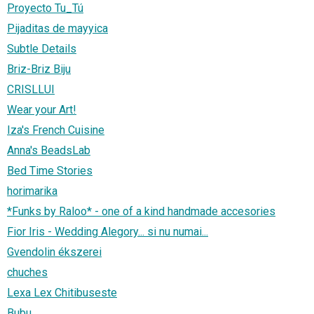
Proyecto Tu_Tú
Pijaditas de mayyica
Subtle Details
Briz-Briz Biju
CRISLLUI
Wear your Art!
Iza's French Cuisine
Anna's BeadsLab
Bed Time Stories
horimarika
*Funks by Raloo* - one of a kind handmade accesories
Fior Iris - Wedding Alegory... si nu numai...
Gvendolin ékszerei
chuches
Lexa Lex Chitibuseste
Bubu