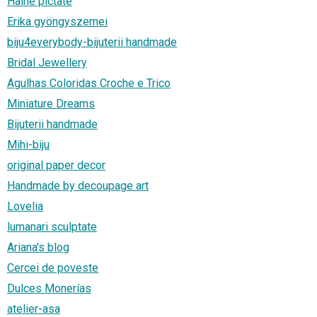
Haine pictate
Erika gyöngyszemei
biju4everybody-bijuterii handmade
Bridal Jewellery
Agulhas Coloridas Croche e Trico
Miniature Dreams
Bijuterii handmade
Mihi-biju
original paper decor
Handmade by decoupage art
Lovelia
lumanari sculptate
Ariana's blog
Cercei de poveste
Dulces Monerías
atelier-asa