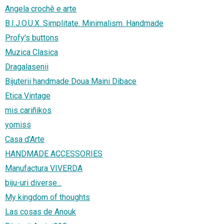
Angela crochê e arte
B.I.J.O.U.X. Simplitate. Minimalism. Handmade
Profy's buttons
Muzica Clasica
Dragalasenii
Bijuterii handmade Doua Maini Dibace
Etica Vintage
mis cariñikos
yomiss
Casa d'Arte
HANDMADE ACCESSORIES
Manufactura VIVERDA
biju-uri diverse...
My kingdom of thoughts
Las cosas de Anouk