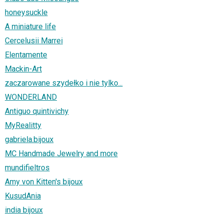
honeysuckle
A miniature life
Cercelusii Marrei
Elentamente
Mackin-Art
zaczarowane szydełko i nie tylko...
WONDERLAND
Antiguo quintivichy
MyRealitty
gabriela.bijoux
MC Handmade Jewelry and more
mundifieltros
Amy von Kitten's bijoux
KusudAnia
india bijoux