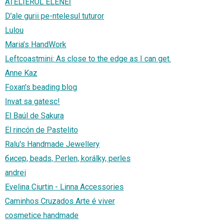
ATELIERUL ELENEI
D'ale gurii pe-ntelesul tuturor
Lulou
Maria’s HandWork
Leftcoastmini: As close to the edge as I can get.
Anne Kaz
Foxan's beading blog
Invat sa gatesc!
El Baúl de Sakura
El rincón de Pastelito
Ralu's Handmade Jewellery
бисер, beads, Perlen, korálky, perles
andrei
Evelina Ciurtin - Linna Accessories
Caminhos Cruzados Arte é viver
cosmetice handmade