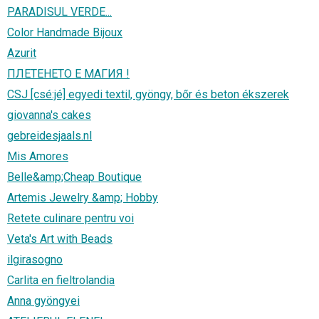
PARADISUL VERDE...
Color Handmade Bijoux
Azurit
ПЛЕТЕНЕТО Е МАГИЯ !
CSJ [csé:jé] egyedi textil, gyöngy, bőr és beton ékszerek
giovanna's cakes
gebreidesjaals.nl
Mis Amores
Belle&amp;Cheap Boutique
Artemis Jewelry &amp; Hobby
Retete culinare pentru voi
Veta's Art with Beads
ilgirasogno
Carlita en fieltrolandia
Anna gyöngyei