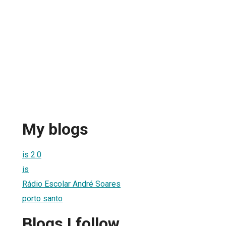
My blogs
is 2.0
is
Rádio Escolar André Soares
porto santo
Blogs I follow