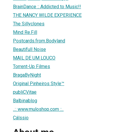
BrainDance :: Addicted to Music!!
THE NANCY WILDE EXPERIENCE
The Sillyclones
Mind Re.Fill
Postcards.from.Bodyland
Beautifull Noise
MAIL DE UM LOUCO
Torrent-Up Filmes
BragaByNight
Original Pinheiros Style™
publiCVitae
Balbinablog
..:: www.muloshop.com ::..
Cálssio