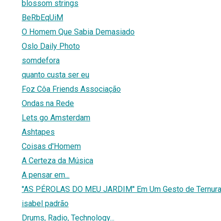
blossom strings
BeRbEqUiM
O Homem Que Sabia Demasiado
Oslo Daily Photo
somdefora
quanto custa ser eu
Foz Côa Friends Associação
Ondas na Rede
Lets go Amsterdam
Ashtapes
Coisas d'Homem
A Certeza da Música
A pensar em...
''AS PÉROLAS DO MEU JARDIM'' Em Um Gesto de Ternura
isabel padrão
Drums, Radio, Technology...