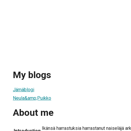
My blogs
Jämäblogi
Neula&amp;Puikko
About me
Ikänsä harrastuksia harrastanut naiseläjä ar
Introduction