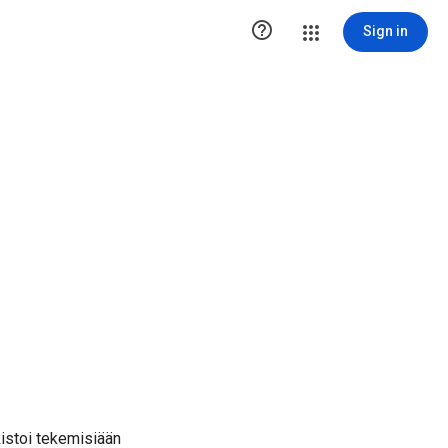

Sign in
kistoi tekemisiään