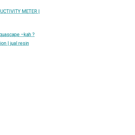
UCTIVITY METER |
 aquascape –kah ?
n | jual resin