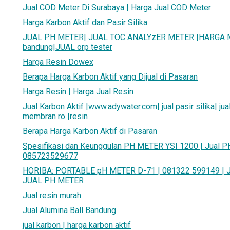
Jual COD Meter Di Surabaya | Harga Jual COD Meter
Harga Karbon Aktif dan Pasir Silika
JUAL PH METER| JUAL TOC ANALYzER METER |HARGA MU
bandung|JUAL orp tester
Harga Resin Dowex
Berapa Harga Karbon Aktif yang Dijual di Pasaran
Harga Resin | Harga Jual Resin
Jual Karbon Aktif |www.adywater.com| jual pasir silika| jual
membran ro |resin
Berapa Harga Karbon Aktif di Pasaran
Spesifikasi dan Keunggulan PH METER YSI 1200 | Jual P
085723529677
HORIBA: PORTABLE pH METER D-71 | 081322 599149 | 
JUAL PH METER
Jual resin murah
Jual Alumina Ball Bandung
jual karbon | harga karbon aktif