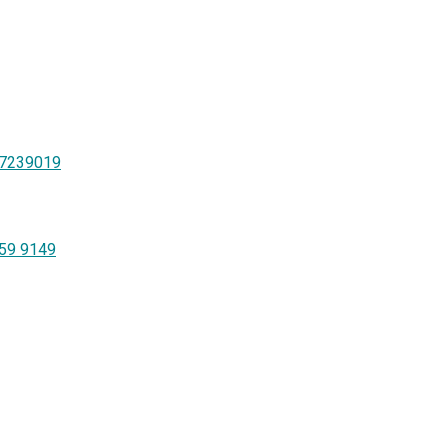
-7239019
259 9149