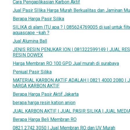
Cara Pengaplikasian Karbon Aktif
Jual Pasir SIlika Harga Murah Berkualitas dan Jaminan Mu
Berapa Harga Pasir Silika
SILIKA di alam ITU apa ? | 085624769005 di jual untuk fil
aquascape –kah ?
Jual Alumina Ball
JENIS RESIN PENUKAR ION | 081322599149 | JUAL RES
RESIN DOWEX
Harga Membran RO 100 GPD Jual murah di surabaya
Penjual Pasir Silika
MATERIAL KARBON AKTIF ADALAH | 0821 4000 2080 | Jua
hARGA KARBON AKTIF
Berapa Harga Pasir Aktif Jakarta
berapa harga resin kation anion
JUAL KARBON AKTIF | JUAL PASIR SILIKA | JUAL MEDIA
Berapa Harga Beli Membran RO
0821 2742 3050 | Jual Membran RO dan UV Murah