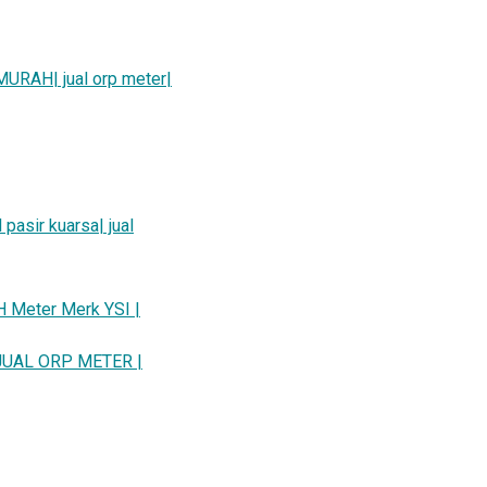
RAH| jual orp meter|
 pasir kuarsa| jual
H Meter Merk YSI |
JUAL ORP METER |