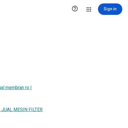

Sign in
l membran ro |
| JUAL MESIN FILTER