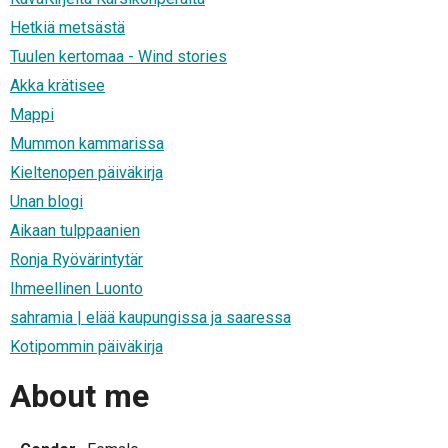
Hetkiä metsästä
Tuulen kertomaa - Wind stories
Akka krätisee
Mappi
Mummon kammarissa
Kieltenopen päiväkirja
Unan blogi
Aikaan tulppaanien
Ronja Ryövärintytär
Ihmeellinen Luonto
sahramia | elää kaupungissa ja saaressa
Kotipommin päiväkirja
About me