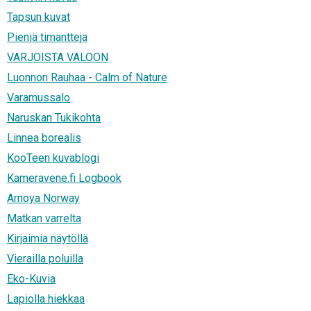
Tapsun kuvat
Pieniä timantteja
VARJOISTA VALOON
Luonnon Rauhaa - Calm of Nature
Varamussalo
Naruskan Tukikohta
Linnea borealis
KooTeen kuvablogi
Kameravene.fi Logbook
Arnoya Norway
Matkan varrelta
Kirjaimia näytöllä
Vierailla poluilla
Eko-Kuvia
Lapiolla hiekkaa