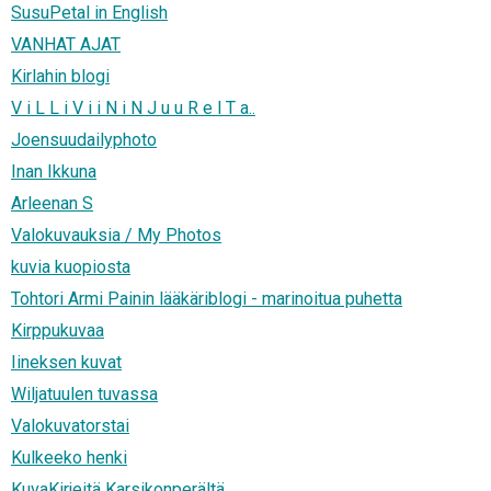
SusuPetal in English
VANHAT AJAT
Kirlahin blogi
V i L L i V i i N i N J u u R e l T a..
Joensuudailyphoto
Inan Ikkuna
Arleenan S
Valokuvauksia / My Photos
kuvia kuopiosta
Tohtori Armi Painin lääkäriblogi - marinoitua puhetta
Kirppukuvaa
Iineksen kuvat
Wiljatuulen tuvassa
Valokuvatorstai
Kulkeeko henki
KuvaKirjeitä Karsikonperältä