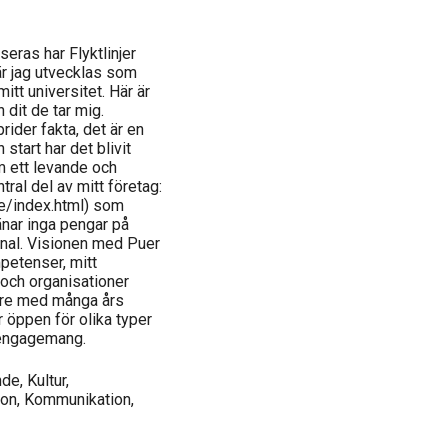
seras har Flyktlinjer
här jag utvecklas som
itt universitet. Här är
 dit de tar mig.
rider fakta, det är en
start har det blivit
m ett levande och
ral del av mitt företag:
e/index.html) som
änar inga pengar på
nal. Visionen med Puer
petenser, mitt
 och organisationer
are med många års
r öppen för olika typer
 engagemang.
e, Kultur,
ion, Kommunikation,