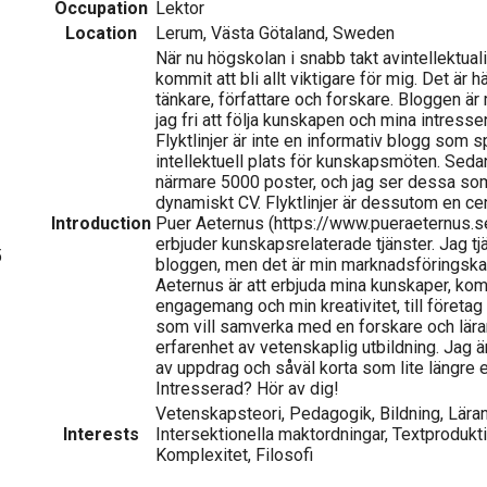
Occupation
Lektor
Location
Lerum, Västa Götaland, Sweden
När nu högskolan i snabb takt avintellektuali
kommit att bli allt viktigare för mig. Det är 
tänkare, författare och forskare. Bloggen är m
jag fri att följa kunskapen och mina intressen
Flyktlinjer är inte en informativ blogg som sp
intellektuell plats för kunskapsmöten. Sedan 
närmare 5000 poster, och jag ser dessa so
dynamiskt CV. Flyktlinjer är dessutom en cent
Introduction
Puer Aeternus (https://www.pueraeternus.s
erbjuder kunskapsrelaterade tjänster. Jag tj
5
bloggen, men det är min marknadsföringska
Aeternus är att erbjuda mina kunskaper, kom
engagemang och min kreativitet, till företag
som vill samverka med en forskare och lär
erfarenhet av vetenskaplig utbildning. Jag ä
av uppdrag och såväl korta som lite längre
Intresserad? Hör av dig!
Vetenskapsteori, Pedagogik, Bildning, Lärand
Interests
Intersektionella maktordningar, Textprodukt
Komplexitet, Filosofi