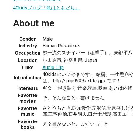
40kidsブログ「歌はともだち」
About me
Gender
Male
Industry
Human Resources
超一流のスナイパー（狙撃手）。東郷平八
Occupation
小田原市, 神奈川県, Japan
Location
Links
Audio Clip
40kidsのいいやまです。 結構、一生懸命
Introduction
は、 http://junji0909.exblog.jp/ です！
ギター,弾き語り,音楽,読書,映画,あとは内緒
Interests
Favorite
そ、そんなこと、書けません
movies
さとうもとき,良元優作,芹沢信治,泉谷しげ
Favorite
music
郎,三宅伸治,石井明夫,日倉士歳朗,高田エー
Favorite
え？書かないと、まずいっすか
books