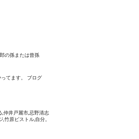
郎の孫または曾孫
やってます。 ブログ
る,仲井戸麗市,忌野清志
ジ,竹原ピストル,自分。