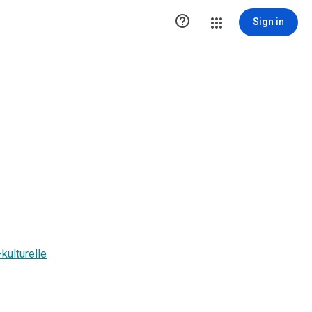

Sign in
kulturelle