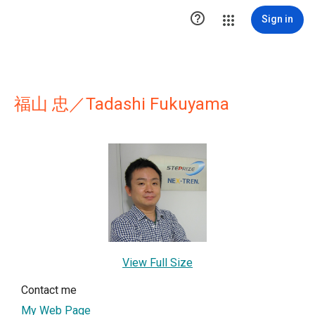

Sign in
福山 忠／Tadashi Fukuyama
View Full Size
Contact me
My Web Page