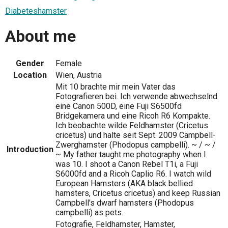
Diabeteshamster
About me
Gender
Female
Location
Wien, Austria
Mit 10 brachte mir mein Vater das
Fotografieren bei. Ich verwende abwechselnd
eine Canon 500D, eine Fuji S6500fd
Bridgekamera und eine Ricoh R6 Kompakte.
Ich beobachte wilde Feldhamster (Cricetus
cricetus) und halte seit Sept. 2009 Campbell-
Zwerghamster (Phodopus campbelli). ~ / ~ /
Introduction
~ My father taught me photography when I
was 10. I shoot a Canon Rebel T1i, a Fuji
S6000fd and a Ricoh Caplio R6. I watch wild
European Hamsters (AKA black bellied
hamsters, Cricetus cricetus) and keep Russian
Campbell's dwarf hamsters (Phodopus
campbelli) as pets.
Fotografie, Feldhamster, Hamster,