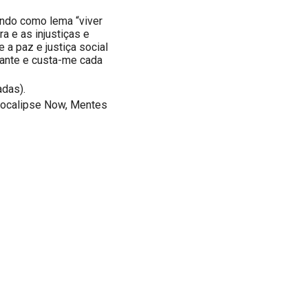
endo como lema “viver
a e as injustiças e
 a paz e justiça social
hante e custa-me cada
adas).
Apocalipse Now, Mentes