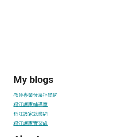
My blogs
教師專業發展評鑑網
稻江護家輔導室
稻江護家就業網
稻江護家實習處