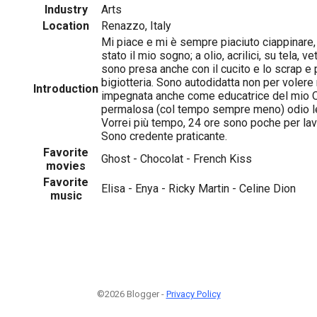
Industry
Arts
Location
Renazzo, Italy
Mi piace e mi è sempre piaciuto ciappinare,
stato il mio sogno; a olio, acrilici, su tela, v
sono presa anche con il cucito e lo scrap e p
bigiotteria. Sono autodidatta non per volere
Introduction
impegnata anche come educatrice del mio O
permalosa (col tempo sempre meno) odio le
Vorrei più tempo, 24 ore sono poche per lavo
Sono credente praticante.
Favorite
Ghost - Chocolat - French Kiss
movies
1
Favorite
Elisa - Enya - Ricky Martin - Celine Dion
music
©2026 Blogger -
Privacy Policy