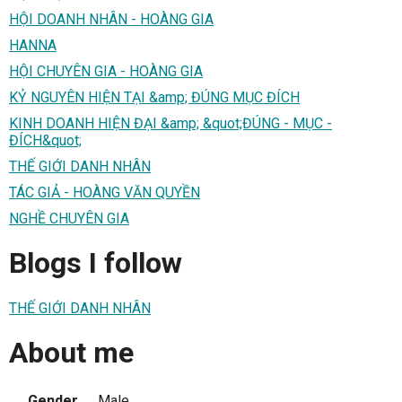
HỘI DOANH NHÂN - HOÀNG GIA
HANNA
HỘI CHUYÊN GIA - HOÀNG GIA
KỶ NGUYÊN HIỆN TẠI &amp; ĐÚNG MỤC ĐÍCH
KINH DOANH HIỆN ĐẠI &amp; &quot;ĐÚNG - MỤC -
ĐÍCH&quot;
THẾ GIỚI DANH NHÂN
TÁC GIẢ - HOÀNG VĂN QUYỀN
NGHỀ CHUYÊN GIA
Blogs I follow
THẾ GIỚI DANH NHÂN
About me
Gender
Male