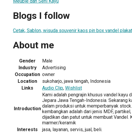
Meuble dan Seni Kayu
Blogs I follow
Cetak, Sablon, wisuda souvenir kaos pin box vandel plakat
About me
Gender
Male
Industry
Advertising
Occupation
owner
Location
sukoharjo, jawa tengah, Indonesia
Links
Audio Clip
,
Wishlist
Kami adalah pengrajin khusus vandel kayu da
Jepara Jawa Tengah-Indonesia. Sekarang 
dalam produksi untuk memperbanyak stock.
Introduction
kembangkan adalah dari jenis MDF, partikel,
dijadikan dan patut untuk membuat Vandel.
marmer/keramik
Interests
jasa, layanan, servis, jual, beli.