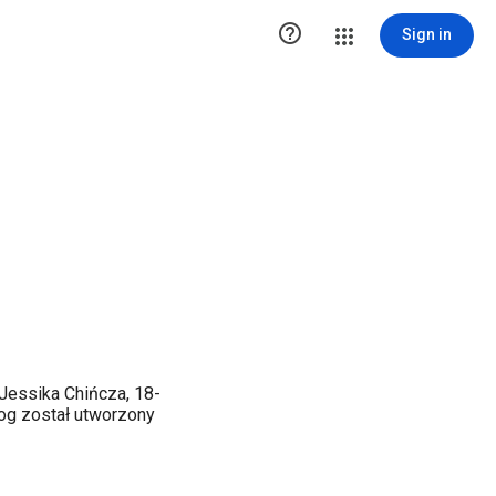

Sign in
ssika Chińcza, 18-
log został utworzony