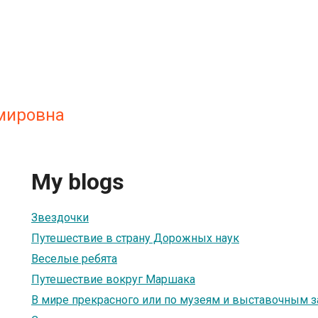
мировна
My blogs
Звездочки
Путешествие в страну Дорожных наук
Веселые ребята
Путешествие вокруг Маршака
В мире прекрасного или по музеям и выставочным 