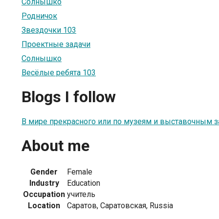
Солнышко
Родничок
Звездочки 103
Проектные задачи
Cолнышко
Весёлые ребята 103
Blogs I follow
В мире прекрасного или по музеям и выставочным 
About me
Gender
Female
Industry
Education
Occupation
учитель
Location
Cаратов, Саратовская, Russia