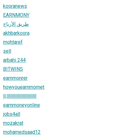
kooranews
EARNMONY
طريق الأرباح
akhbarkoora
mohtaref
sell
arbahi 244
BITWINS
earnmonrer
howyouearnmomet
ll;llllllllllllllllllllllll
earnmoneyonline
jobs4all
mozakrat
mohamedsaad12