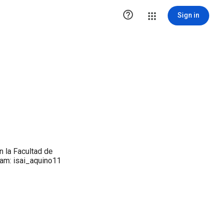

Sign in
 la Facultad de
am: isai_aquino11