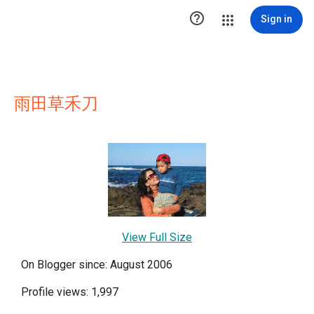

Sign in
雨田草禾刀
View Full Size
On Blogger since: August 2006
Profile views: 1,997