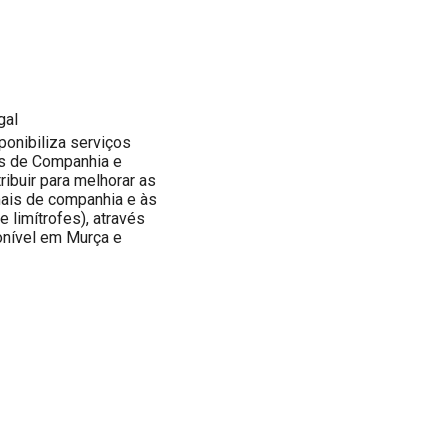
gal
ponibiliza serviços
is de Companhia e
ibuir para melhorar as
mais de companhia e às
 limítrofes), através
onível em Murça e