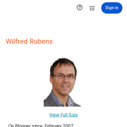

Sign in
Wilfred Rubens
View Full Size
On Blogger since: February 2007