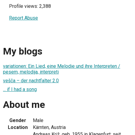
Profile views: 2,388
Report Abuse
My blogs
variationen: Ein Lied, eine Melodie und ihre Interpreten /
pesem, melodija, interpreti
vešča – der nachtfalter 2.0
... if I had a song
About me
Gender
Male
Location
Kärnten, Austria
Andreas Križ, geb. 1955 in Klagenfurt; seit