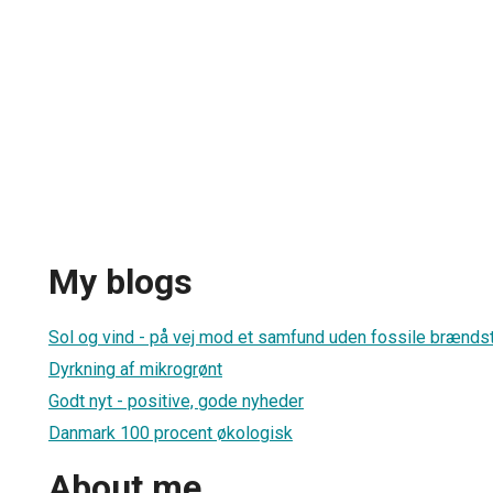
My blogs
Sol og vind - på vej mod et samfund uden fossile brænds
Dyrkning af mikrogrønt
Godt nyt - positive, gode nyheder
Danmark 100 procent økologisk
About me