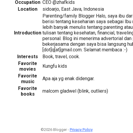
Occupation
CEO @zhafkids
Location
sidoarjo, East Java, Indonesia
Parenting/family Blogger Halo, saya ibu dari
berisi tentang keseharian saya sebagai Ibu
lebih banyak menulis tentang parenting atau 
Introduction
tulisan tentang kesehatan, financial, traveli
personal. Blog ini menerima advertorial dan 
bekerjasama dengan saya bisa langsung hubu
[dot]q[at]gmail.com. Selamat membaca :-)
Interests
Book, travel, cook.
Favorite
Kungfu kids
movies
Favorite
Apa aja yg enak didengar.
music
Favorite
malcom gladwel (blink, outliers)
books
©2026 Blogger -
Privacy Policy