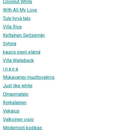
Coconut White
With All My Love
Tule hyvä talo
Villa Riva
Keltainen Seitsemän
Syhinä
kaunis pieni elämä
Villa Wallebeck
i n a n a
Mukavampi muuttovalmis
Just like white
Omaomatalo
Korkalainen
Vekarus
Valkoinen visio
Modernisti kodikas