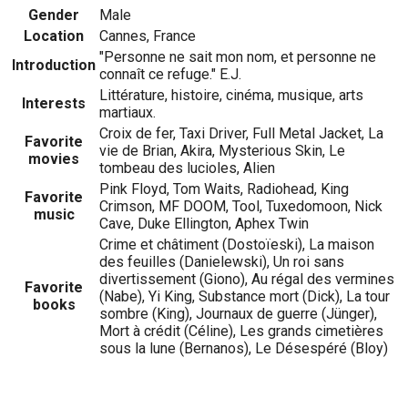
Gender
Male
Location
Cannes, France
"Personne ne sait mon nom, et personne ne
Introduction
connaît ce refuge." E.J.
Littérature, histoire, cinéma, musique, arts
Interests
martiaux.
Croix de fer, Taxi Driver, Full Metal Jacket, La
Favorite
vie de Brian, Akira, Mysterious Skin, Le
movies
tombeau des lucioles, Alien
Pink Floyd, Tom Waits, Radiohead, King
Favorite
Crimson, MF DOOM, Tool, Tuxedomoon, Nick
music
Cave, Duke Ellington, Aphex Twin
Crime et châtiment (Dostoïeski), La maison
des feuilles (Danielewski), Un roi sans
divertissement (Giono), Au régal des vermines
Favorite
(Nabe), Yi King, Substance mort (Dick), La tour
books
sombre (King), Journaux de guerre (Jünger),
Mort à crédit (Céline), Les grands cimetières
sous la lune (Bernanos), Le Désespéré (Bloy)