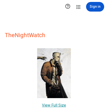

Sign in
TheNightWatch
View Full Size