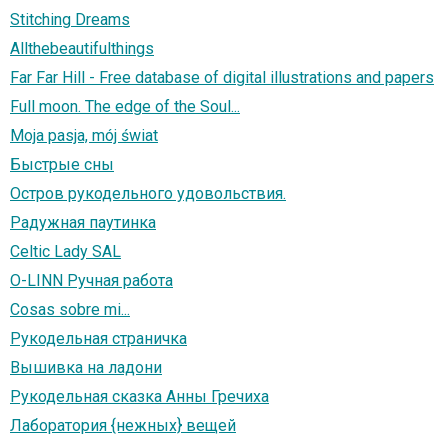
Stitching Dreams
Allthebeautifulthings
Far Far Hill - Free database of digital illustrations and papers
Full moon. The edge of the Soul...
Moja pasja, mój świat
Быстрые сны
Остров рукодельного удовольствия.
Радужная паутинка
Celtic Lady SAL
O-LINN Ручная работа
Cosas sobre mi...
Рукодельная страничка
Вышивка на ладони
Рукодельная сказка Анны Гречиха
Лаборатория {нежных} вещей