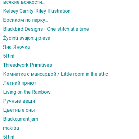
всякие всякости...
Kelsey Garrity-Riley Illustration
Босиком по парку...
Blackbird Designs - One stitch at a time
Žydinti svajonių pieva
Яна-Яночка
5ftinf
Threadwork Primitives
Комнатка с мансардой / Little room in the attic
Летний приют
Living on the Rainbow
Ручные вещи
Цветные сны
Blackcurrant jam
makitra
5ftinf