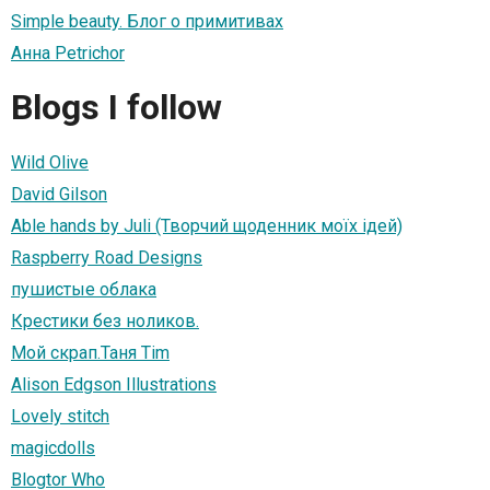
Simple beauty. Блог о примитивах
Анна Petrichor
Blogs I follow
Wild Olive
David Gilson
Able hands by Juli (Творчий щоденник моїх ідей)
Raspberry Road Designs
пушистые облака
Крестики без ноликов.
Мой скрап.Таня Tim
Alison Edgson Illustrations
Lovely stitch
magicdolls
Blogtor Who