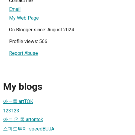
Contact me
Email
My Web Page
On Blogger since: August 2024
Profile views: 566
Report Abuse
My blogs
아트톡 artTOK
123123
아트 온 톡 artontok
스피드부자-speedBUJA