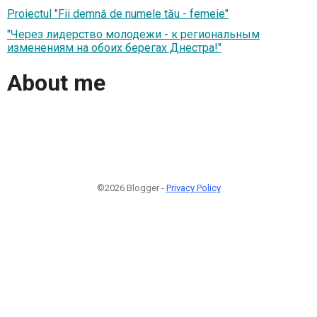
Proiectul "Fii demnă de numele tău - femeie"
"Через лидерство молодежи - к региональным
изменениям на обоих берегах Днестра!"
About me
©2026 Blogger -
Privacy Policy