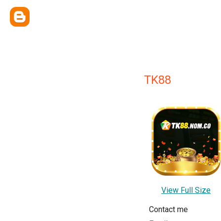
TK88
View Full Size
Contact me