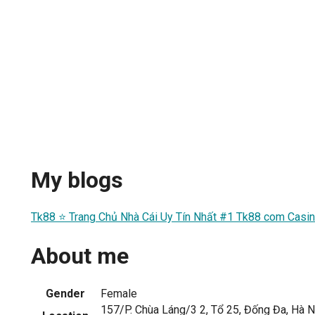
My blogs
Tk88 ⭐️ Trang Chủ Nhà Cái Uy Tín Nhất #1 Tk88 com Casi
About me
Gender
Female
157/P. Chùa Láng/3 2, Tổ 25, Đống Đa, Hà Nộ