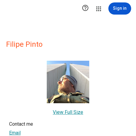

Sign in
Filipe Pinto
View Full Size
Contact me
Email