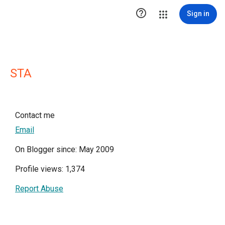

Sign in
STA
Contact me
Email
On Blogger since: May 2009
Profile views: 1,374
Report Abuse