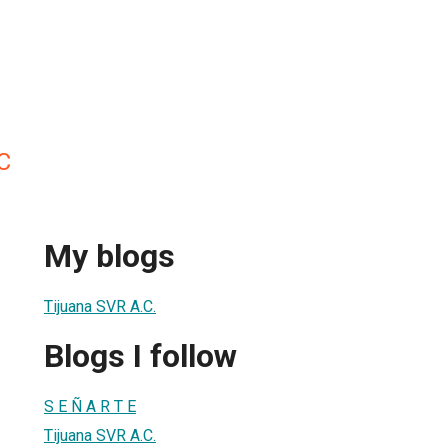
C
My blogs
Tijuana SVR A.C.
Blogs I follow
S E Ñ A R T E
Tijuana SVR A.C.