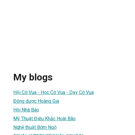
My blogs
Hội Cờ Vua - Học Cờ Vua - Dạy Cờ Vua
Đông dược Hoàng Gia
Hội Nhà Báo
Mỹ Thuật Điêu Khắc Hoài Bão
Nghệ thuật Bờm Ngộ