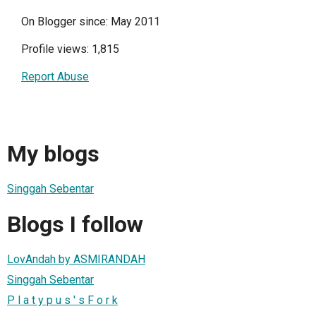
On Blogger since: May 2011
Profile views: 1,815
Report Abuse
My blogs
Singgah Sebentar
Blogs I follow
LovAndah by ASMIRANDAH
Singgah Sebentar
P l a t y p u s ' s F o r k