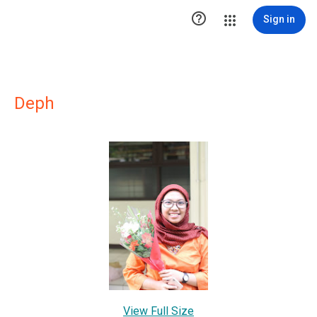

Sign in
Deph
View Full Size