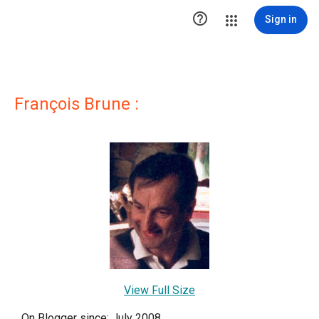

Sign in
François Brune :
View Full Size
On Blogger since: July 2008