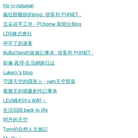
Ho-yi-naluwan
瘋狂獸醫師的blog:: 痞客邦 PIXNET ::
五朵花手工皂 - PChome 新聞台Blog
LDS株式會社
停不了的過客
BuBuChen的旅遊記事本:: 痞客邦 PIXNET ::
影像‧真理‧生活網路日誌
Lukeci 's blog
守護天空的隱形人 - yam天空部落
龐雅文的插畫創作記事本
LEoN&#39;s WAY～
生活回歸 back to life
阿丹的天空
Tony的自然人文旅記