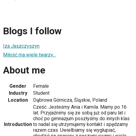
Blogs I follow
Iza Jaszczyszyn
Miłość ma wiele twarzy...
About me
Gender
Female
Industry
Student
Location
Dąbrowa Górnicza, Śląskie, Poland
Cześć. Jesteśmy Ania i Kamila. Mamy po 16
lat. Przyjaźnimy się ze sobą już od paru lat i
choć po gimnazjum poszłyśmy do innych klas
Introduction
to nadal się utrzymujemy kontakt i spędzamy
razem czas. Uwielbiamy się wygłupiać,
chodzić na spacery z naszymi psami i wiele,