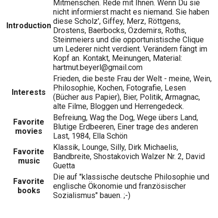
Mitmenschen. Rede mit Ihnen. Wenn Du sie
nicht informierst macht es niemand. Sie haben
diese Scholz', Giffey, Merz, Röttgens,
Introduction
Drostens, Baerbocks, Özdemirs, Roths,
Steinmeiers und die opportunistische Clique
um Lederer nicht verdient. Verändern fängt im
Kopf an. Kontakt, Meinungen, Material:
hartmut.beyerl@gmail.com
Frieden, die beste Frau der Welt - meine, Wein,
Philosophie, Kochen, Fotografie, Lesen
Interests
(Bücher aus Papier), Bier, Politik, Armagnac,
alte Filme, Bloggen und Herrengedeck.
Befreiung, Wag the Dog, Wege übers Land,
Favorite
Blutige Erdbeeren, Einer trage des anderen
movies
Last, 1984, Ella Schön
Klassik, Lounge, Silly, Dirk Michaelis,
Favorite
Bandbreite, Shostakovich Walzer Nr. 2, David
music
Guetta
Die auf "klassische deutsche Philosophie und
Favorite
englische Ökonomie und französischer
books
Sozialismus" bauen. ;-)