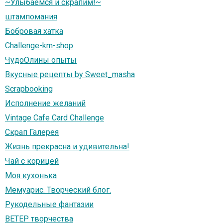
~Улыбаемся и скрапим!~
штампомания
Бобровая хатка
Challenge-km-shop
ЧудоОлины опыты
Вкусные рецепты by Sweet_masha
Scrapbooking
Исполнение желаний
Vintage Cafe Card Challenge
Скрап Галерея
Жизнь прекрасна и удивительна!
Чай с корицей
Моя кухонька
Мемуарис. Творческий блог.
Рукодельные фантазии
ВЕТЕР творчества