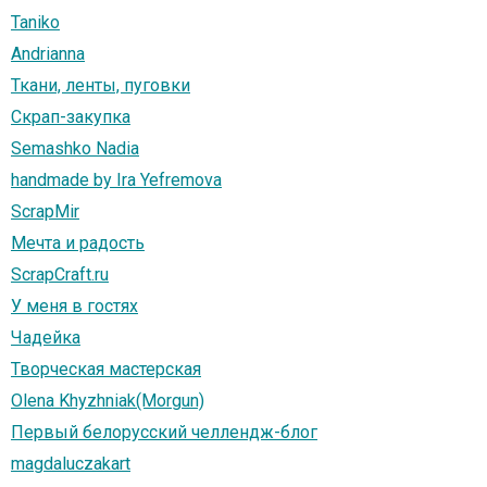
Taniko
Andrianna
Ткани, ленты, пуговки
Скрап-закупка
Semashko Nadia
handmade by Ira Yefremova
ScrapMir
Мечта и радость
ScrapCraft.ru
У меня в гостях
Чадейка
Творческая мастерская
Olena Khyzhniak(Morgun)
Первый белорусский челлендж-блог
magdaluczakart