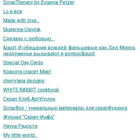
ScrapTherapy by Evgenia Petzer
Lu и все
Made with love...
Ekaterina Oleynik
Сделано с любовью...
&quot; И обещания вождей, фальшивые как Дед Мороз,
недоуменье вызывают и вопрос&quot;
Special Day Cards
Красота спасёт Мир!
cherrylana designs
WHITE RABBIT cookbook
Скрап Клуб АртУголок
ScrapBox - уникальные материалы для скрапбукинга
Журнал "Скрап-Инфо"
Наука Радости
My little world...