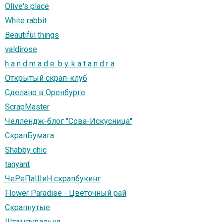
Olive's place
White rabbit
Beautiful things
valdirose
h a n d m a d e. b y. k a t a n d r a
Открытый скрап-клуб
Сделано в Оренбурге
ScrapMaster
Челлендж-блог "Сова-Искусница"
СкрапБумага
Shabby chic
tanyant
ЧеРеПаШиН скрапбукинг
Flower Paradise - Цветочный рай
Скрапнутые
Штампувальня