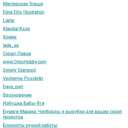
Мастерская Триши
Elina Ellis Illustration
Liarte
Klaudia/Kszp
Хомяк
lada_se
Скрап-Лавка
www.OlinoHobby.com
Simply Stamped
Vechernie Posidelki
fraya_pwt
Вдохновение
Избушка Бабы-Яги
Бумага-Марака. Чипборды и вырубки для ваших скрап
проектов
Блокноты ручной работы