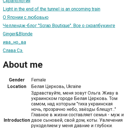
Скрапология
Light in the end of the tunnel is an oncoming train
О Японии с любовью
Челлендж-блог "Scrap Boutique". Все о скрапбукинге
Ginger&Blonde
ива_но_ва
Слава Сэ.
About me
Gender
Female
Location
Белая Церковь, Ukraine
Здравствуйте, меня зовут Ольга. Живу в
украинском городе Белая Церковь. Том
самом, над которым "тиха украинская
ночь, прозрачно небо, звёзды блещут..."
Главное в жизни составляет семья - муж и
Introduction
двое сыновей, свой дом, коты. Увлечения
рукоделием у меня давние и глубоки.