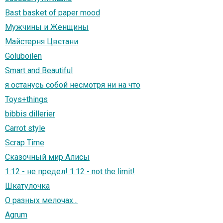
Bast basket of paper mood
Мужчины и Женщины
Майстерня Цвєтани
Goluboilen
Smart and Beautiful
я останусь собой несмотря ни на что
Toys+things
bibbis dillerier
Carrot style
Scrap Тime
Сказочный мир Алисы
1:12 - не предел! 1:12 - not the limit!
Шкатулочка
О разных мелочах...
Agrum