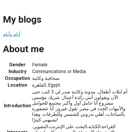
My blogs
أيام وأيام
About me
Gender
Female
Industry
Communications or Media
صحافية وكاتبة
Occupation
القاهرة, Egypt
Location
أم لثلاث أطفال، مدونة وكاتبة صدر لي 3 كتب حتى
الآن ويقولون أنني رائدة أعمال. شريك مؤسس
مشروع أنا حامل أول وأكبر مجتمع للحوامل
Introduction
والأمهات الجدد في مصر. تقول فيروز: أنا عصفورة
بالساحات، أهلي ندروني للشمس وللطرقات. وهذا
يشبهني كثيرًا!
القراءة،الكتابة،البحث على الإنترنت،التصوير،