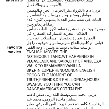
،الإسترخاء،الاستماع بالموسيقى،كل ما يتعلق
Interests
بالأمومة وتربيةالأطفال
عربي: دعاءالكروان،بئر الحرمان،الحرام،المصير،
مواطن ومخبر وحرامي،ملك وكتابة،أسرار
البنات،في شقة مصر الجديدا يشبهني كثيرًاة،كدة
رضا،أفريكانو،حين
ميسرة،ويجا،خيانةمشروعة،استاكوزا،العاصفة،أمير
الظلام، التجربة الدنماركية،السفارة في
العمارة،عمارة يعقوبيان. مسلسلات: نور،نزار
قباني،أم كلثوم،الحاج متولي،تامر و شوقية ، راجل
و ست ستات ، يوميات ونيس ، وجه القمر.
Favorite
movies
ENGLISH: MOVIES: THE
NOTEBOOK,TITANIC,WT HAPPENED IN
VEGAS,JACK AND SARA,CITY OF ANGLES,A
WALK TO REMAMBER,VANILLA
SKY,PINILOPE,PHENOMENON ENGLISH
PROG.S: THE MOMENT OF
TRUTH,FRIENDS,DR PHILL,OPRAH,HOUSE
SWAP,SO YOU THINK YOU CAN
DANCE,AMERICA'S GOT TALENT.
عربي: محمد منير،وسط البلد،ربى صقر،كاظم
الساهر،ماجدة الرومي،محمد عبد
الوهاب،إفتكاسات،عمر خيرت،الفن الصوفي،صابر
الرباعي،حميد الشاعري،المواويل الأندلسية.