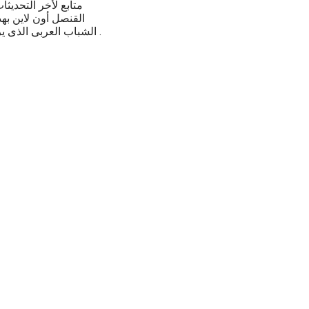
متابع لأخر التحديث
القنصل أون لاين ب
الشباب العربى الذى يرغب فى الهجرة والسفر بطرق شرعية و قانونية .