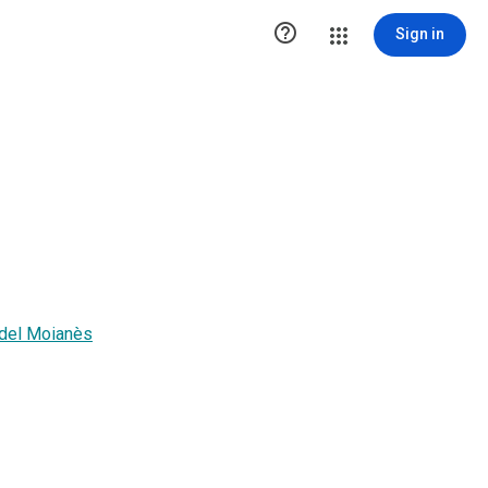

Sign in
 del Moianès