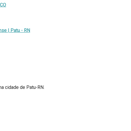
ICO
se | Patu - RN
 na cidade de Patu-RN.