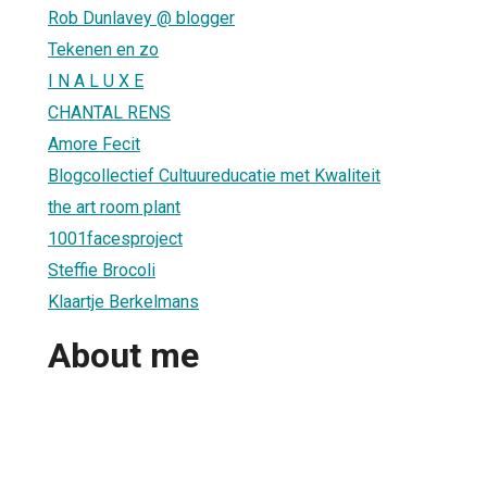
Rob Dunlavey @ blogger
Tekenen en zo
I N A L U X E
CHANTAL RENS
Amore Fecit
Blogcollectief Cultuureducatie met Kwaliteit
the art room plant
1001facesproject
Steffie Brocoli
Klaartje Berkelmans
About me