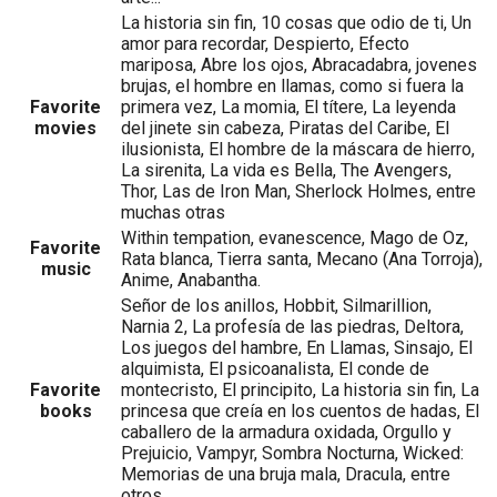
La historia sin fin, 10 cosas que odio de ti, Un
amor para recordar, Despierto, Efecto
mariposa, Abre los ojos, Abracadabra, jovenes
brujas, el hombre en llamas, como si fuera la
Favorite
primera vez, La momia, El títere, La leyenda
movies
del jinete sin cabeza, Piratas del Caribe, El
ilusionista, El hombre de la máscara de hierro,
La sirenita, La vida es Bella, The Avengers,
Thor, Las de Iron Man, Sherlock Holmes, entre
muchas otras
Within tempation, evanescence, Mago de Oz,
Favorite
Rata blanca, Tierra santa, Mecano (Ana Torroja),
music
Anime, Anabantha.
Señor de los anillos, Hobbit, Silmarillion,
Narnia 2, La profesía de las piedras, Deltora,
Los juegos del hambre, En Llamas, Sinsajo, El
alquimista, El psicoanalista, El conde de
Favorite
montecristo, El principito, La historia sin fin, La
books
princesa que creía en los cuentos de hadas, El
caballero de la armadura oxidada, Orgullo y
Prejuicio, Vampyr, Sombra Nocturna, Wicked:
Memorias de una bruja mala, Dracula, entre
otros,